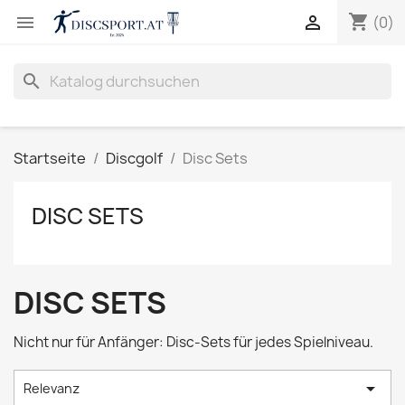
shopping_cart


(0)
search
Startseite
Discgolf
Disc Sets
DISC SETS
DISC SETS
Nicht nur für Anfänger: Disc-Sets für jedes Spielniveau.

Relevanz