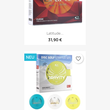
Latitude...
31,90 €
NEU
favorite_border