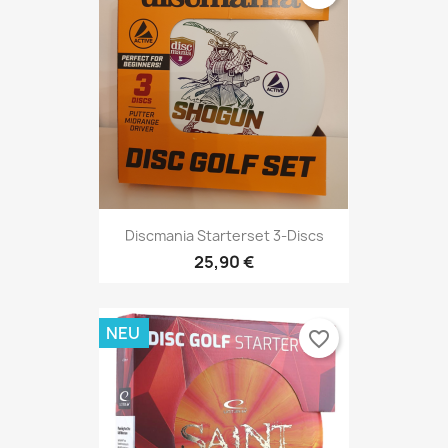
Discmania Starterset 3-Discs
25,90 €
NEU
favorite_border