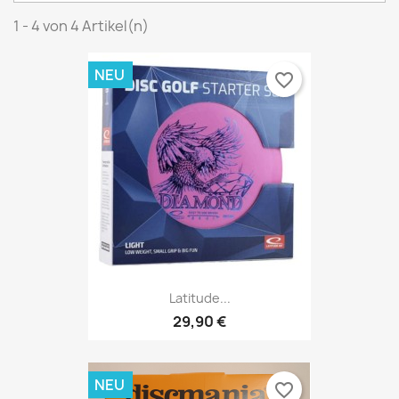
1 - 4 von 4 Artikel(n)
NEU
favorite_border
Latitude...
29,90 €
NEU
favorite_border