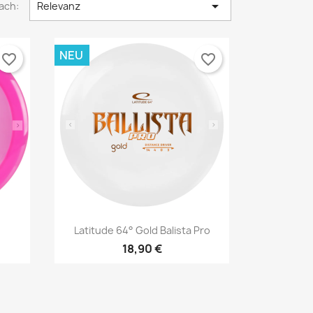

ach:
Relevanz
NEU
favorite_border
favorite_border
Vorschau

Latitude 64° Gold Balista Pro
18,90 €