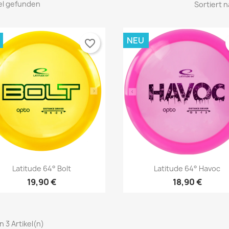
kel gefunden
Sortiert n
NEU
favorite_border
Vorschau
Vorschau


Latitude 64° Bolt
Latitude 64° Havoc
19,90 €
18,90 €
on 3 Artikel(n)