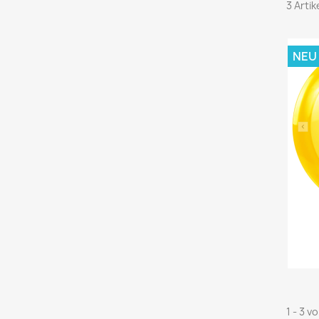
3 Arti
NEU
1 - 3 v