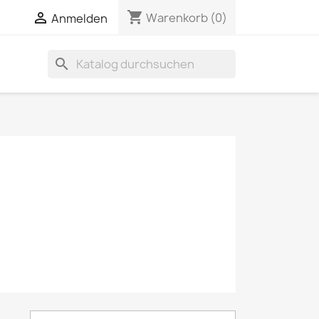
shopping_cart


Warenkorb
(0)
Anmelden
search