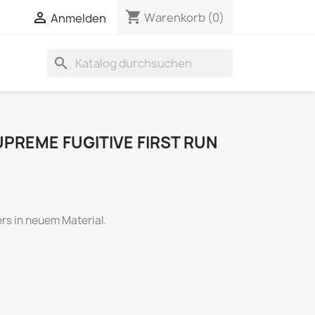
shopping_cart


Warenkorb
(0)
Anmelden
search
PREME FUGITIVE FIRST RUN
rs in neuem Material.