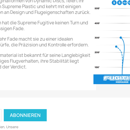
iginalformen von Dynamic Discs, feiert ihr
 Supreme Plastic und kehrt mit einigen
n an Design und Flugeigenschaften zurück.
 hat die Supreme Fugitive keinen Turn und
ssigen Fade.
hr Fade macht sie zu einer idealen
fe, die Präzision und Kontrolle erfordern.
terial ist bekannt für seine Langlebigkeit
ges Flugverhalten, ihre Stabilität liegt
 der Verdict.
fen. Unsere