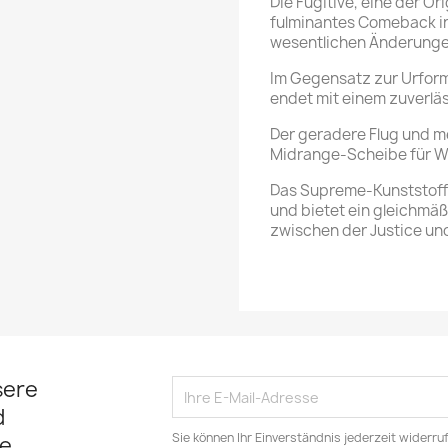
Die Fugitive, eine der Or
fulminantes Comeback in
wesentlichen Änderunge
Im Gegensatz zur Urform
endet mit einem zuverlä
Der geradere Flug und me
Midrange-Scheibe für Wür
Das Supreme-Kunststoffma
und bietet ein gleichmäßi
zwischen der Justice und
sere
d
Sie können Ihr Einverständnis jederzeit widerru
e